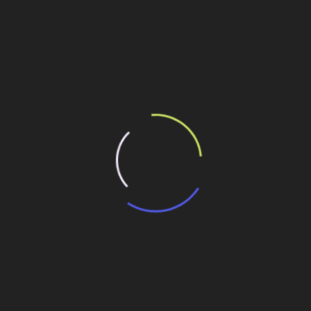
s próxima, mas não havia uma forma de chegar até lá. Isso levou a
30 km. Os trabalhadores ficaram acampados em barracas e os caminhões
ilhe esse conteúdo
e Jirau, recebe investimentos e modernização
tos e impactos das obras de saneamento em Manaus
 de Jirau
m Porto Velho (RO)