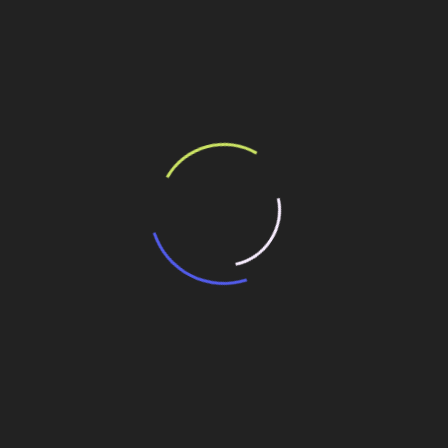
Com investimentos de
R$ 1,1 bilhão em 2025
, a
Compesa
reforça seu papel estratégico na infraestrutura
hídrica e de saneamento em Pernambuco. Obras como a
Adutora do Agreste
e a
ETE Cabanga
marcam um
passo importante para garantir
mais segurança hídrica,
saúde e sustentabilidade
para milhões de habitantes.
Compartilhe esse conteúdo
Leia Também:
Compesa realiza obras de saneamento no
município de Caruaru
Adutora do Agreste: Projeto bilionário vai levar