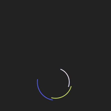
“Incerteza jurídica” adia homologação do
resultado de leilão de reserva
15 de maio de 2026