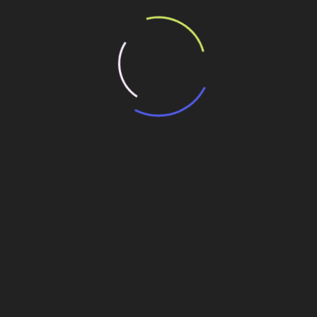
 MP em Nova Mutum; investimento de R$ 4,2 milhões
s para construir sede do MPE em Lucas do Rio Verde
ande São Paulo
des do Pará
Estudo vê eficiência em confinamento no
epicentro do coronavírus