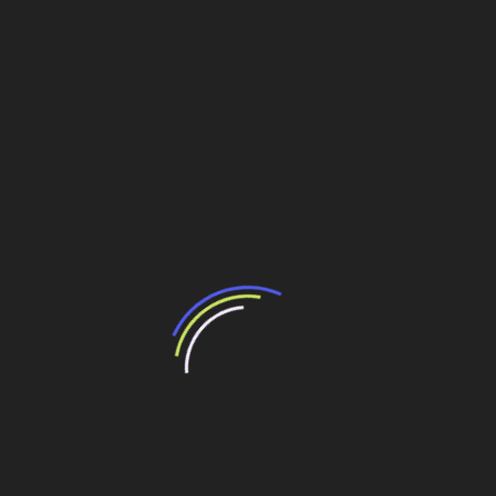
“Incerteza jurídica” adia homologação do
resultado de leilão de reserva
15 de maio de 2026