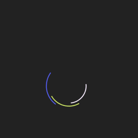
BNDES e Ministério das Cidades projetam
potencial de expansão de linhas de
transporte coletivo da Baixada Santista
13 de julho de 2026