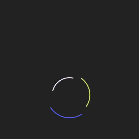
ivas. As áreas fabris contaram também com lanternins de
ianas industriais para ventilação natural. Pela dimensão da
ontou com a utilização de perfiladeira automática, que
ocal da montagem. O processo de zipagem radial, que
 de furos externos, também ocorreu em obra.
 e prevê fornecimento de 694 km de tubos flexíveis para
a fábrica contou com investimento inicial de US$ 192 milhões.
ilhe esse conteúdo
 do Açu com cobertura de 120 mil m²