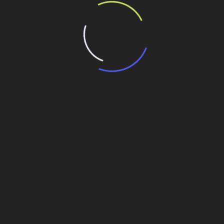
Grosso tem sete grupos inscritos
mentos em Mato Grosso do Sul
m Mato Grosso do Sul
Renovação da Malha paulista deve ser
finalmente assinada