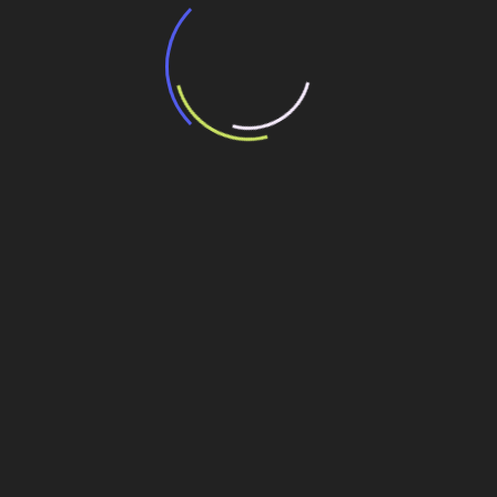
“Incerteza jurídica” adia homologação do
resultado de leilão de reserva
15 de maio de 2026