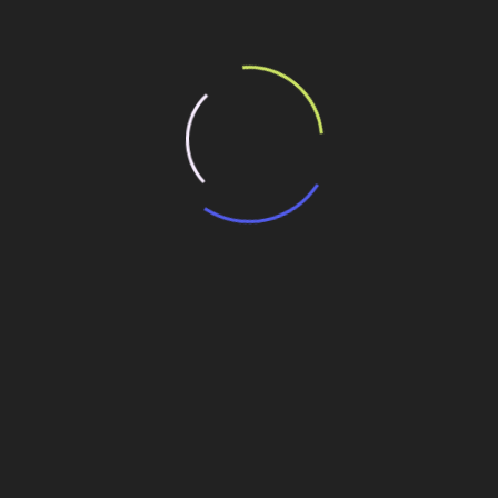
anças na contratação pela modalidade EPC
nheiros neste dia, 23 de julho
ção EPC na Nova Engevix
Novo soldador portátil