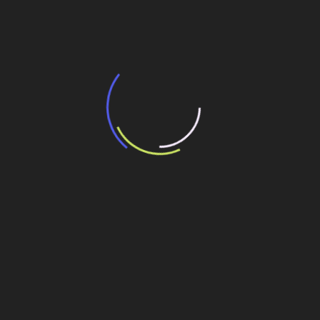
potencial de expansão de linhas de
transporte coletivo da Baixada Santista
13 de julho de 2026
“Incerteza jurídica” adia homologação do
resultado de leilão de reserva
15 de maio de 2026