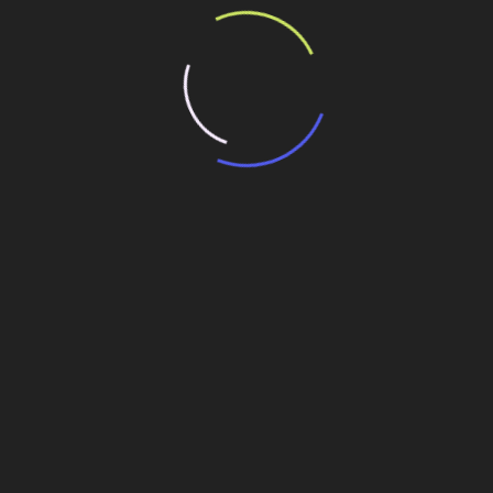
Cidade Tiradentes com tecnologia de ponta
ndimento em São Paulo
 de
SP libera R$ 32 milhões para obras de
saneamento na capital e interior