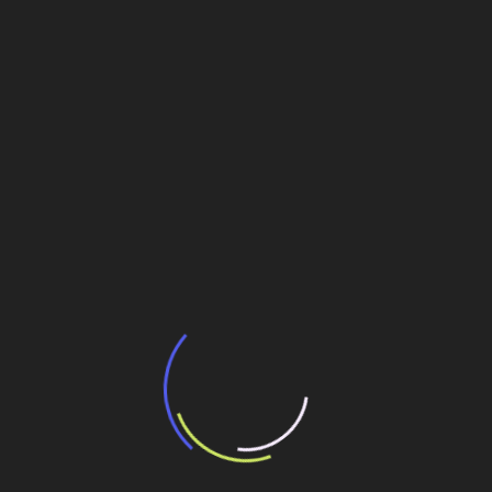
Veja também
BNDES e Ministério das Cidades projetam
potencial de expansão de linhas de
transporte coletivo da Baixada Santista
13 de julho de 2026