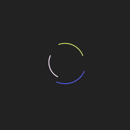
asileira.
p-content/languages/new/engl/veklury.html
no prescription
ilhe esse conteúdo
cios prosperarem
ma elétrico
 de negócios mas quer a Petrobrás com exigências mais
taformas da Petrobras