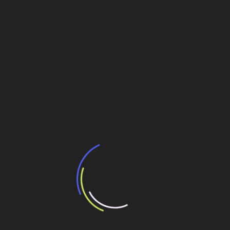
Construção modular integrada às metodologias
FEL, BIM e Lean
Construção modular integrada às metodologias
FEL, BIM e Lean
Gerenciamento
,
metodologias
Navegação
Construção imobiliária eleva 49% no valor de
vendas no 1º trimestre
de
Post
Inovação no gerenciamento de projetos com
aplicação e integração das metodologias AWP e
LEAN