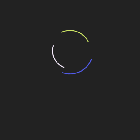
ilhe esse conteúdo
brica em Sapucaia do Sul (RS)
os
ril no Espírito Santo
em nova planta fabril
re
CEF recebe projetos do Minha Casa, Minha Vida
em SP