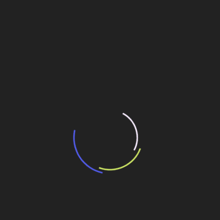
“Incerteza jurídica” adia homologação do
resultado de leilão de reserva
15 de maio de 2026