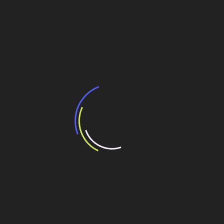
Navegação
Ponte Rio-Niterói terá investimentos de R$ 3,3
bi
de
Post
III Workshop
Veja também