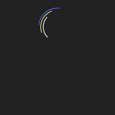
Talentos 2023
ISA CTEEP: Linha de transmissão Biguaçu (SC)
ISA Cteep inicia trecho subterrâneo de
interligação elétrica em SC
#bateria
,
#comercial
,
#tecnologia
Navegação
Revap receberá R$ 260 mi para produzir
diesel
de
Post
RS mantém leilão da Corsan em dia 20 de
dezembro
Veja também