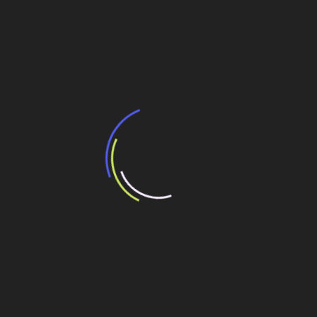
Navegação
Empresa especializada em tratamento de
efluentes e resíduos investe em tecnologias
de
limpas
Post
Leia hoje no blog do Nildo
Veja também