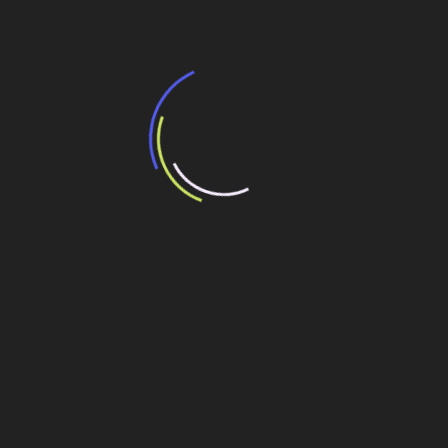
BNDES e Ministério das Cidades projetam
potencial de expansão de linhas de
transporte coletivo da Baixada Santista
13 de julho de 2026
“Incerteza jurídica” adia homologação do