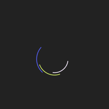
BNDES e Ministério das Cidades projetam
potencial de expansão de linhas de
transporte coletivo da Baixada Santista
13 de julho de 2026