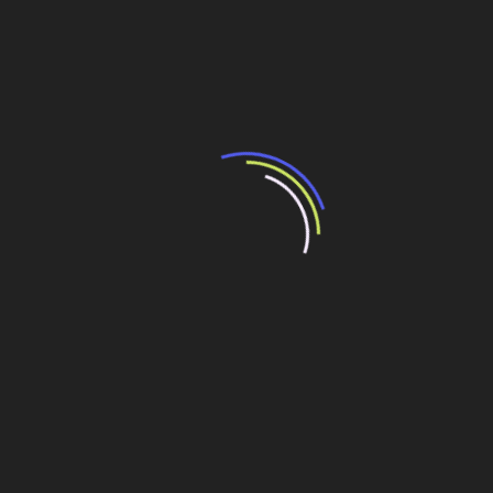
e subcontratados. O investimento é de R$ 8,79 bilhões. A
concessionária Rio Barra, formada pela Odebrecht,
Queiroz Galvão e Carioca, tem 25 anos de concessão do
metrô e, além da obra, inclui a implementação do material
rodante. A Linha 4 deve transportar 300 mil
passageiros/dia. As obras tiveram início em junho de
2010.
Programa Transferência de Conhecimento
O Programa Transferência de Conhecimento, elaborado
pelo Consórcio do metrô da Linha 4, desenvolve com
estudantes de engenharia das quatro principais
universidades do Estado (UFRJ, UFF, UERJ e PUC-Rio) a