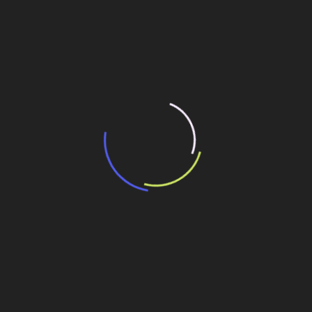
“Incerteza jurídica” adia homologação do
resultado de leilão de reserva
15 de maio de 2026
“Retrofit em multivisão”, obra que amplia o
debate sobre o futuro e preservação da