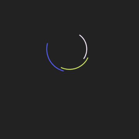
“Retrofit em multivisão”, obra que amplia o
debate sobre o futuro e preservação da
história das cidades. Lançamento da Editora
Senac São Paulo.
13 de março de 2026