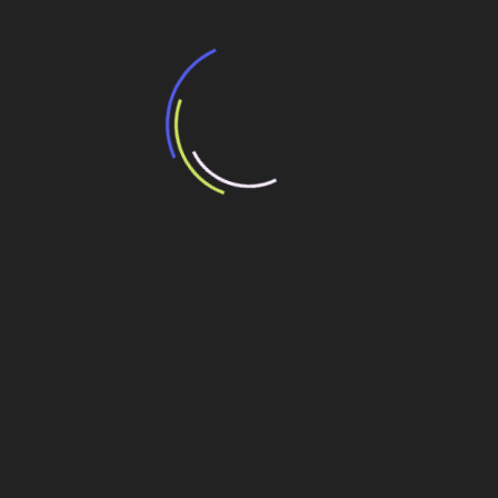
Veja também
BNDES e Ministério das Cidades projetam
potencial de expansão de linhas de
transporte coletivo da Baixada Santista
13 de julho de 2026