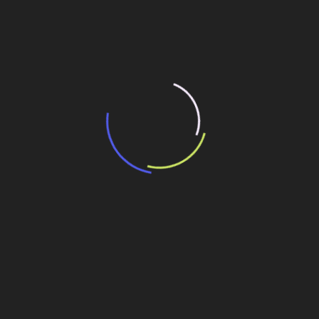
15 de maio de 2026
“Retrofit em multivisão”, obra que amplia o
debate sobre o futuro e preservação da
história das cidades. Lançamento da Editora
Senac São Paulo.
13 de março de 2026