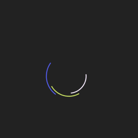
BNDES e Ministério das Cidades projetam
potencial de expansão de linhas de
transporte coletivo da Baixada Santista
13 de julho de 2026