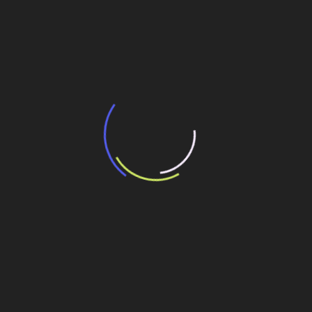
BNDES e Ministério das Cidades projetam
potencial de expansão de linhas de
transporte coletivo da Baixada Santista
13 de julho de 2026