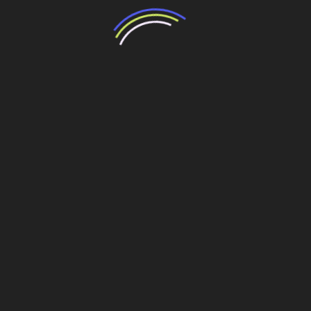
exigências, pois, como diz o presidente Newton Simões,
“a principal matéria-prima de uma obra é a inteligência”.
Por conta dessa premissa, a Racional concluirá no final
deste ano a implantação de um sistema ERP de gestão
corporativa, já em uso parcial. Com ele, aumentará a
qualidade e a velocidade da informação. Um banco de
dados atualizado a todo instante estará à disposição de
todos os setores da empresa em tempo real. (R.C.S.R.)
Fonte: Estadão
Compartilhe esse conteúdo
Leia Também:
Quem manda é o cliente