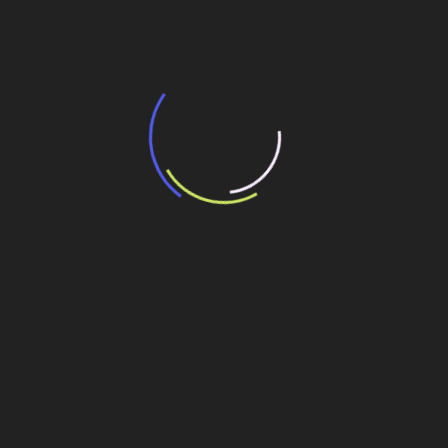
transporte coletivo da Baixada Santista
13 de julho de 2026
“Incerteza jurídica” adia homologação do
resultado de leilão de reserva
15 de maio de 2026