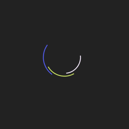
BNDES e Ministério das Cidades projetam
potencial de expansão de linhas de
transporte coletivo da Baixada Santista
13 de julho de 2026