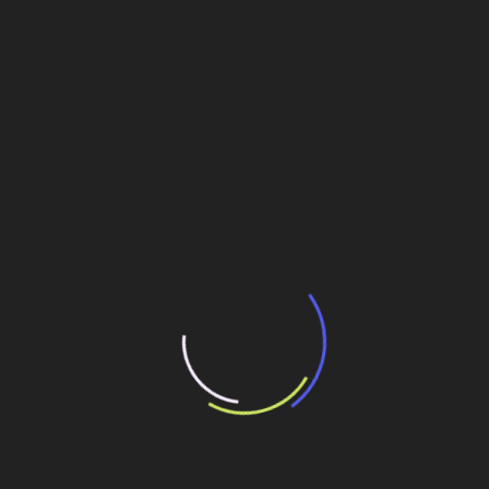
Uma das inovações mais significativas foi a utilizada na
execução das fachadas das edificações do complexo.
Houve, ali, a opção pelo uso da chamada “fachada
unitizada”, em substituição às fachadas de alvenaria.
Esse tipo de fachada, segundo o engenheiro, reduz
riscos inerentes ao trabalho em altura, além revelar
vantagem do ponto de vista do aumento da
produtividade.
O método consiste de módulos formados por granitos,
esquadrias metalizadas e vidros temperados. Os
módulos são montados previamente no solo e depois
são afixados nas estruturas. Nessa operação é usado o
miniguindaste aranha. A fachada unitizada dispensa o
emprego de balancim e andaimes. O processo permite
que sejam instalados cerca de 90 m² de fachada/dia. “É