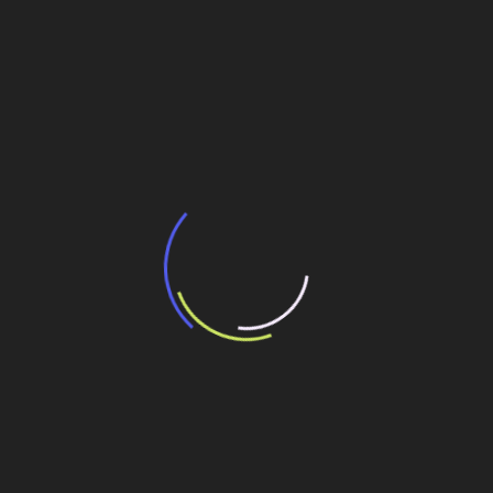
BNDES e Ministério das Cidades projetam
potencial de expansão de linhas de
transporte coletivo da Baixada Santista
13 de julho de 2026