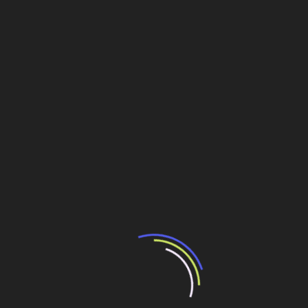
Compartilhe esse conteúdo
Leia Também:
RN: Ministro das Cidades se reunirá com
prefeitos para discutir projetos para Copa de
2014
Ceara discute obras para sediar a Copa do
Mundo de 2014
Copa do Mundo 2014: Rio de Janeiro investe
para sediar a grande final no Maracanã
Belém discute infraestrutura para sediar a Copa
de 2014 em seminário estratégico