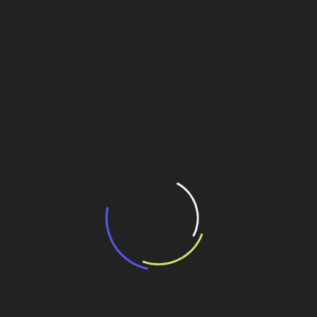
“Incerteza jurídica” adia homologação do
resultado de leilão de reserva
15 de maio de 2026