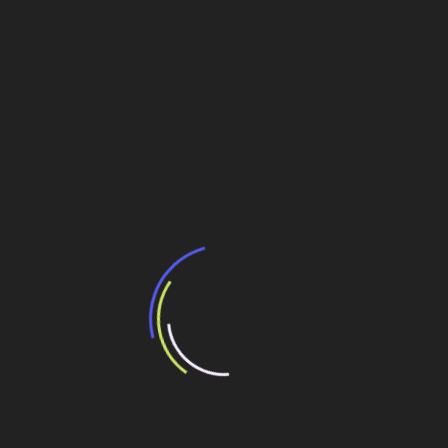
exercerá preferência, diz Bahr
Soluções inteligentes com foco nos resultados
painéis
Navegação
XCMG do Parque Industrial de Pouso no Brasil
torna-se a primeira zona econômica e comercial
de
internacional da China voltada a máquinas de
construção
Post
Licitação de R$ 7,8 milhões prevê obras da 2ª
etapa na região norte de Campo Grande
Veja também