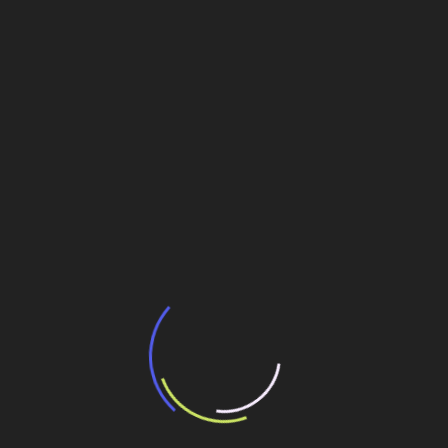
Post
Veja também
BNDES e Ministério das Cidades projetam
potencial de expansão de linhas de
transporte coletivo da Baixada Santista