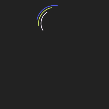
O Empreiteiro patrocina e divulga Global
Cconstruction Summit no país
petrobrás
Navegação
Com 58% dos cargos de liderança ocupados
por mulheres, construtora de Paulínia destoa de
de
cenário nacional
Post
Quantum incentiva o crescimento feminino no setor
de energia
Veja também