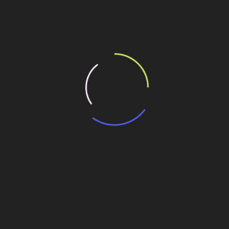
ilhe esse conteúdo
a confirma participação no Fórum Infra 2021
nfra 2021
a 2021
ra 2021
ra
Sistema misto de concreto e cerâmica permite
construção de 5 andares