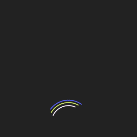
nos acabamentos.
A obra segue uma sequência que começa nas
escavações de fundações, prosseguindo com a
construção do piso térreo, a montagem da estrutura
metálica vertical, a chegada e içamento dos módulos,
derivando para a etapa final com os trabalhos
meticulosos de conexão das redes de utilidades. Assim,
cerca de 20% dos trabalhos são efetuados no sítio e 80%
na fábrica. É tudo radicalmente contrário ao que acontece
com a construção tradicional.
O sucesso do edifício B2 e das outras torres do projeto