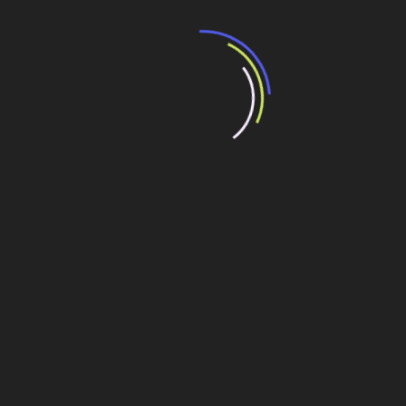
acontecer em 16 de outubro. A partir de agora, as
licitações serão julgadas pelo menor valor da tarifa
básica de pedágio entre as propostas apresentadas
pelas empresas. O governo também abriu mão do
pagamento de outorga e definiu em 8,95% a taxa interna
de retorno dos projetos, o que garantirá uma redução de
até 22% no valor das tarifas previstas. A segunda etapa
prevê a restauração, manutenção, operação e aumento de
capacidade dos seguintes trechos: BR-153 (divisa
MG/SP e divisa SP/PR); BR-116 (Curitiba – divisa SC);
BR-393 (Divisa MG/RJ); BR-101 (Ponte Rio Niterói até
divisa ES/RJ), BR-381 (Belo Horizonte – São Paulo), BR-
116 (São Paulo-Curitiba) e BR-116-376-101
(Curitiba/Florianópolis). A vigência das concessões será
de 25 anos e os investimentos de R$ 3,8 bilhões.