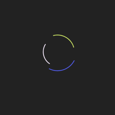
ilhe esse conteúdo
rimestre
 2016
a receita líquida no segundo trimestre
Engenharia brasileira vence ITA Tunnelling