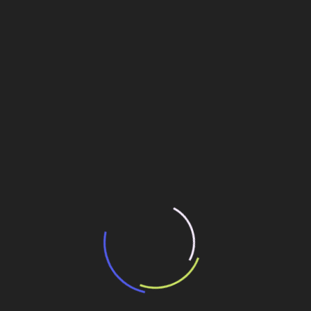
“Incerteza jurídica” adia homologação do
resultado de leilão de reserva
15 de maio de 2026