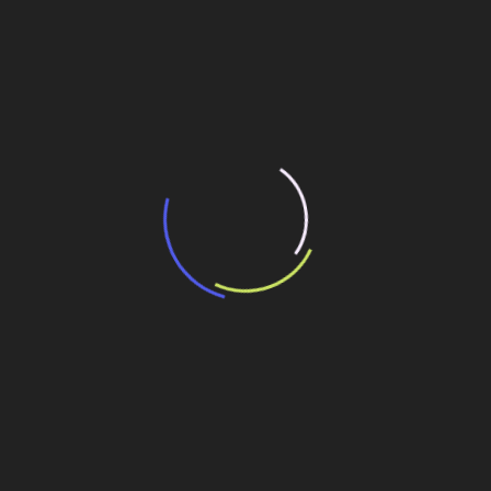
“Incerteza jurídica” adia homologação do
resultado de leilão de reserva
15 de maio de 2026
“Retrofit em multivisão”, obra que amplia o