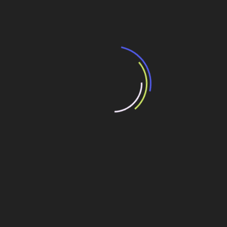
15 de maio de 2026
“Retrofit em multivisão”, obra que amplia o
debate sobre o futuro e preservação da
história das cidades. Lançamento da Editora
Senac São Paulo.
13 de março de 2026