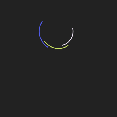
13 de julho de 2026
“Incerteza jurídica” adia homologação do
resultado de leilão de reserva
15 de maio de 2026