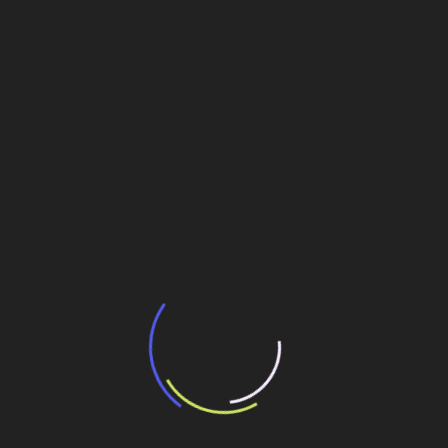
Veja também
BNDES e Ministério das Cidades projetam
potencial de expansão de linhas de
transporte coletivo da Baixada Santista
13 de julho de 2026