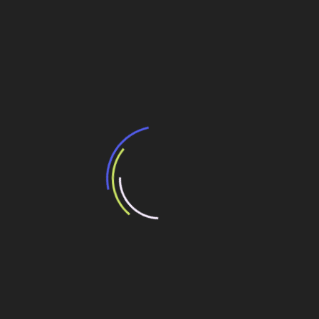
Fórum da Engenharia
Navegação
Trecho Leste do Rodoanel Mário Covas pronto
para entrar em obras
de
Post
Projeto em 3D ganha novas ferramentas de design
e criação
Veja também