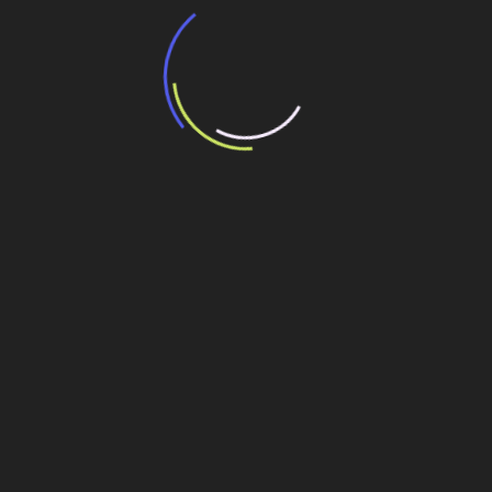
“Incerteza jurídica” adia homologação do
resultado de leilão de reserva
15 de maio de 2026